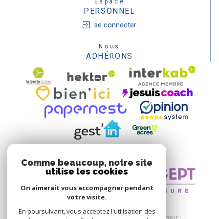
Espace
PERSONNEL
se connecter
Nous
ADHÉRONS
Comme beaucoup, notre site
utilise les cookies
On aimerait vous accompagner pendant
votre visite.
En poursuivant, vous acceptez l'utilisation des
© 2026 | TOUS DROITS RÉSERVÉS | TRADUCTION POWERED BY GOOGLE |