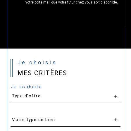
votre boite mail que votre futur chez vous soit disponible.
Je choisis
MES CRITÈRES
Je souhaite
Type
d'offre
Type d'offre
Type
d'offre
Votre type de bien