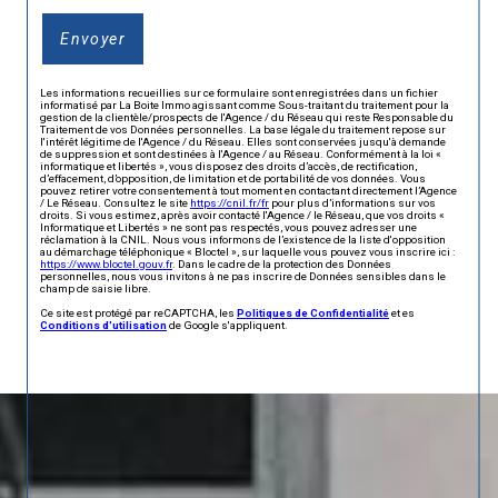
Envoyer
Les informations recueillies sur ce formulaire sont enregistrées dans un fichier
informatisé par La Boite Immo agissant comme Sous-traitant du traitement pour la
gestion de la clientèle/prospects de l'Agence / du Réseau qui reste Responsable du
Traitement de vos Données personnelles. La base légale du traitement repose sur
l'intérêt légitime de l'Agence / du Réseau. Elles sont conservées jusqu'à demande
de suppression et sont destinées à l'Agence / au Réseau. Conformément à la loi «
informatique et libertés », vous disposez des droits d’accès, de rectification,
d’effacement, d’opposition, de limitation et de portabilité de vos données. Vous
pouvez retirer votre consentement à tout moment en contactant directement l’Agence
/ Le Réseau. Consultez le site
https://cnil.fr/fr
pour plus d’informations sur vos
droits. Si vous estimez, après avoir contacté l'Agence / le Réseau, que vos droits «
Informatique et Libertés » ne sont pas respectés, vous pouvez adresser une
réclamation à la CNIL. Nous vous informons de l’existence de la liste d'opposition
au démarchage téléphonique « Bloctel », sur laquelle vous pouvez vous inscrire ici :
https://www.bloctel.gouv.fr
. Dans le cadre de la protection des Données
personnelles, nous vous invitons à ne pas inscrire de Données sensibles dans le
champ de saisie libre.
Ce site est protégé par reCAPTCHA, les
Politiques de Confidentialité
et es
Conditions d'utilisation
de Google s'appliquent.